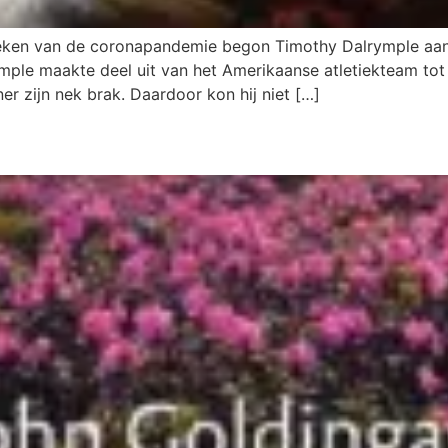
reken van de coronapandemie begon Timothy Dalrymple aan
ymple maakte deel uit van het Amerikaanse atletiekteam tot 
er zijn nek brak. Daardoor kon hij niet […]