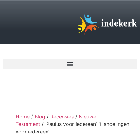
€
0,00
Home
/
Blog
/
Recensies
/
Nieuwe
Testament
/ ‘Paulus voor iedereen’, ‘Handelingen
voor iedereen’