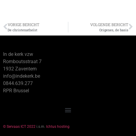
VORIGE BERICHT
VOLGENDE BERICHT
De christenatheïst
Origenes, de basis
In de kerk vzw
Romboutsstraat 7
1932 Zaventem
info@indekerk.be
0844.639.277
RPR Brussel
© Servaas ICT 2022
i.s.m.
Ichtus hosting