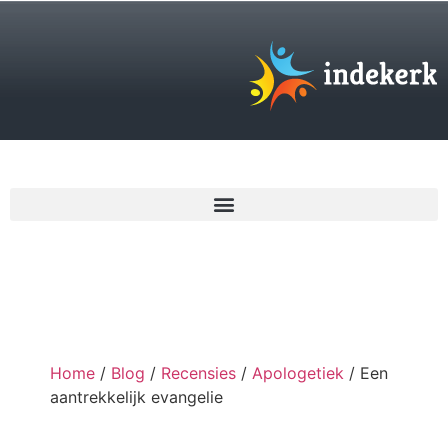
€
0,00
Home
/
Blog
/
Recensies
/
Apologetiek
/ Een
aantrekkelijk evangelie