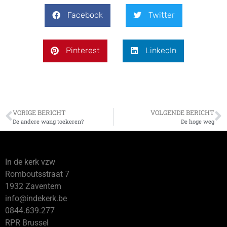
Facebook
Twitter
Pinterest
LinkedIn
VORIGE BERICHT
VOLGENDE BERICHT
De andere wang toekeren?
De hoge weg
In de kerk vzw
Romboutsstraat 7
1932 Zaventem
info@indekerk.be
0844.639.277
RPR Brussel