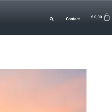
€
0,00
Contact