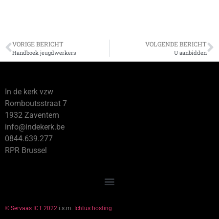
VORIGE BERICHT
VOLGENDE BERICHT
Handboek jeugdwerkers
U aanbidden
In de kerk vzw
Romboutsstraat 7
1932 Zaventem
info@indekerk.be
0844.639.277
RPR Brussel
© Servaas ICT 2022
i.s.m.
Ichtus hosting