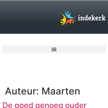
€
0,00
Auteur:
Maarten
De goed genoeg ouder