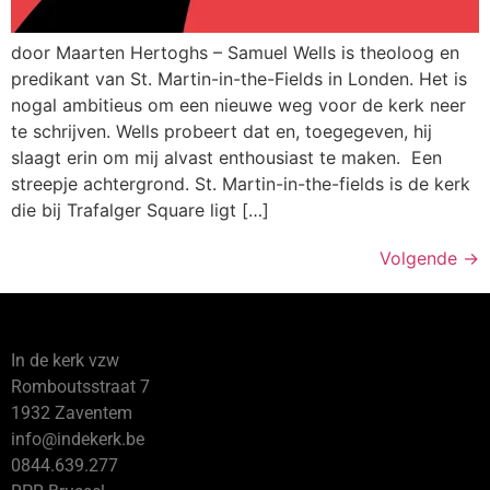
door Maarten Hertoghs – Samuel Wells is theoloog en
predikant van St. Martin-in-the-Fields in Londen. Het is
nogal ambitieus om een nieuwe weg voor de kerk neer
te schrijven. Wells probeert dat en, toegegeven, hij
slaagt erin om mij alvast enthousiast te maken. Een
streepje achtergrond. St. Martin-in-the-fields is de kerk
die bij Trafalger Square ligt […]
Volgende
→
In de kerk vzw
Romboutsstraat 7
1932 Zaventem
info@indekerk.be
0844.639.277