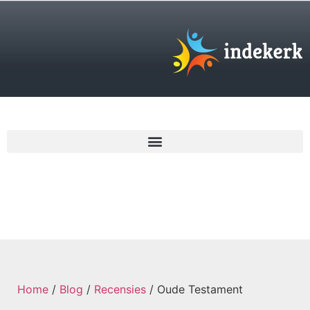
€
0,00
Home
/
Blog
/
Recensies
/ Oude Testament