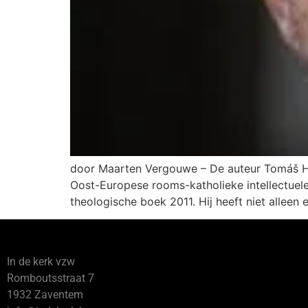
door Maarten Vergouwe – De auteur Tomáš Halík
Oost-Europese rooms-katholieke intellectuele
theologische boek 2011. Hij heeft niet alleen 
In de kerk vzw
Romboutsstraat 7
1932 Zaventem