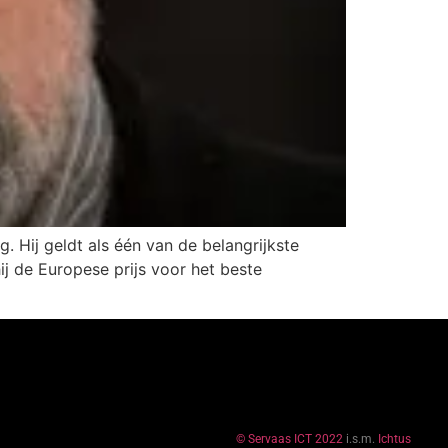
. Hij geldt als één van de belangrijkste
j de Europese prijs voor het beste
© Servaas ICT 2022
i.s.m.
Ichtus