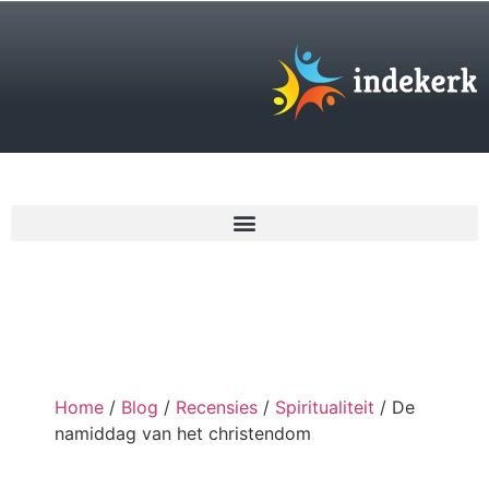
€
0,00
Home
/
Blog
/
Recensies
/
Spiritualiteit
/ De
namiddag van het christendom