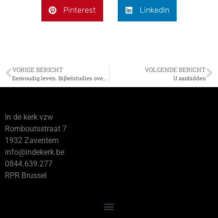
Pinterest
LinkedIn
VORIGE BERICHT
VOLGENDE BERICHT
Eenvoudig leven. Bijbelstudies over het goede leven.
U aanbidden
In de kerk vzw
Romboutsstraat 7
1932 Zaventem
info@indekerk.be
0844.639.277
RPR Brussel