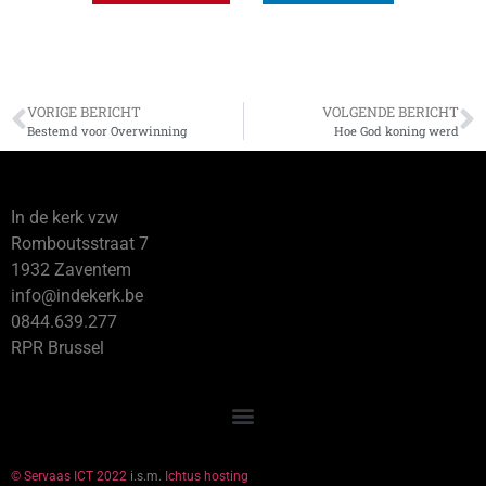
VORIGE BERICHT
VOLGENDE BERICHT
Bestemd voor Overwinning
Hoe God koning werd
In de kerk vzw
Romboutsstraat 7
1932 Zaventem
info@indekerk.be
0844.639.277
RPR Brussel
© Servaas ICT 2022
i.s.m.
Ichtus hosting