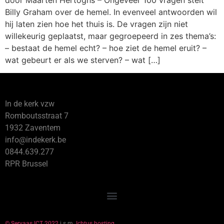
Billy Graham over de hemel. In evenveel antwoorden wil
hij laten zien hoe het thuis is. De vragen zijn niet
willekeurig geplaatst, maar gegroepeerd in zes thema’s:
– bestaat de hemel echt? – hoe ziet de hemel eruit? –
wat gebeurt er als we sterven? – wat […]
In de kerk vzw
Romboutsstraat 7
1932 Zaventem
info@indekerk.be
0844.639.277
RPR Brussel
© Servaas ICT 2022
i.s.m.
Ichtus hosting