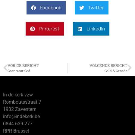
Facebook
Twitter
Pinterest
LinkedIn
VORIGE BERICHT
VOLGENDE BERICHT
Gaan voor God
Geld & Genade
In de kerk vzw
Romboutsstraat 7
1932 Zaventem
info@indekerk.be
0844.639.277
RPR Brussel