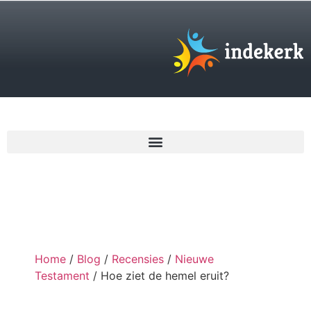
€
0,00
Home
/
Blog
/
Recensies
/
Nieuwe
Testament
/ Hoe ziet de hemel eruit?