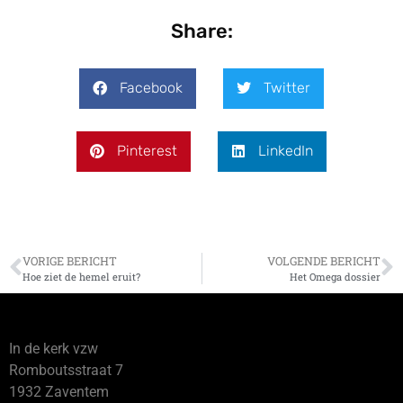
Share:
Facebook
Twitter
Pinterest
LinkedIn
VORIGE BERICHT
VOLGENDE BERICHT
Hoe ziet de hemel eruit?
Het Omega dossier
In de kerk vzw
Romboutsstraat 7
1932 Zaventem