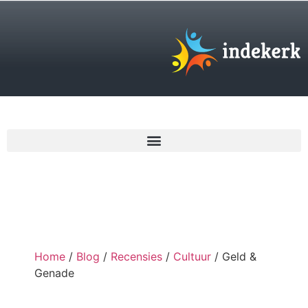
€
0,00
Home
/
Blog
/
Recensies
/
Cultuur
/ Geld &
Genade