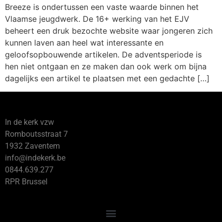
Breeze is ondertussen een vaste waarde binnen het
Vlaamse jeugdwerk. De 16+ werking van het EJV
beheert een druk bezochte website waar jongeren zich
kunnen laven aan heel wat interessante en
geloofsopbouwende artikelen. De adventsperiode is
hen niet ontgaan en ze maken dan ook werk om bijna
dagelijks een artikel te plaatsen met een gedachte […]
In de kerk vzw
Romboutsstraat 7
1932 Zaventem
info@indekerk.be
0844.639.277
RPR Brussel