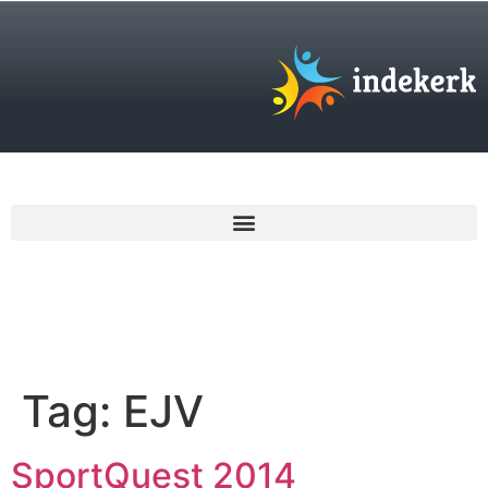
€
0,00
Tag:
EJV
SportQuest 2014