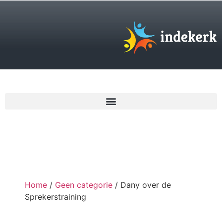
€
0,00
Home
/
Geen categorie
/ Dany over de
Sprekerstraining