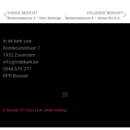
VORIGE BERICHT
VOLGENDE BERICHT
Deuteronomium 2 – Over doornige wegen naar een vreugdevol einde
Deuteronomium 4 – Alleen Hij is God
In de kerk vzw
Romboutsstraat 7
1932 Zaventem
info@indekerk.be
0844.639.277
RPR Brussel
© Servaas ICT 2022
i.s.m.
Ichtus hosting