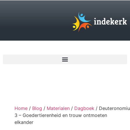
€
0,00
Home
/
Blog
/
Materialen
/
Dagboek
/ Deuteronomi
3 – Goedertierenheid en trouw ontmoeten
elkander