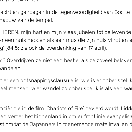
recht en genoegen in de tegenwoordigheid van God te v
chaduw van de tempel.
s HEREN; mijn hart en mijn vlees jubelen tot de levend
nier een huis hebben als een mus die zijn huis vindt en 
g’ (84:5; zie ook de overdenking van 17 april).
? Overdrijven ze niet een beetje, als ze zoveel belove
wandelen.
 er een ontsnappingsclausule is: wie is er onberispelij
el mensen, wier wandel zo onberispelijk is als een wan
ër die in de film ‘Chariots of Fire’ gevierd wordt. Lidd
toen verder het binnenland in om er frontlinie evangeli
minst omdat de Japanners in toenemende mate invallen 