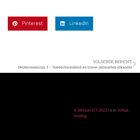
Pinterest
LinkedIn
VOLGENDE BERICHT
Deuteronomium 3 – Goedertierenheid en trouw ontmoeten elkander
© Servaas ICT 2022
i.s.m.
Ichtus
hosting