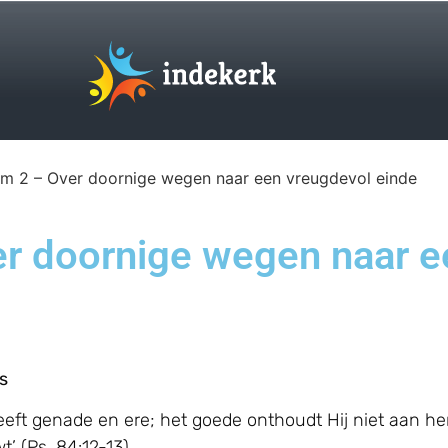
m 2 – Over doornige wegen naar een vreugdevol einde
r doornige wegen naar e
s
eft genade en ere; het goede onthoudt Hij niet aan he
’ (Ps. 84:12-13).