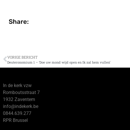
Share:
VORIGE BERICHT
Deuteronomium 1 – ‘Doe uw mond wijd open en Ik zal hem vullen’
In de kerk vzw
Romboutsstraat 7
1932 Zaventem
info@indekerk.be
0844.639.277
RPR Brussel