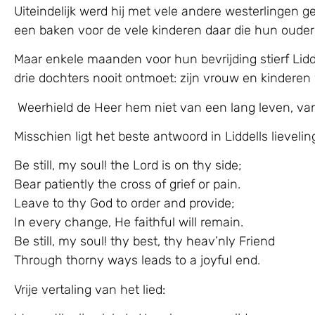
Uiteindelijk werd hij met vele andere westerlingen g
een baken voor de vele kinderen daar die hun ouders 
Maar enkele maanden voor hun bevrijding stierf Liddel
drie dochters nooit ontmoet: zijn vrouw en kinder
Weerhield de Heer hem niet van een lang leven, va
Misschien ligt het beste antwoord in Liddells lieveling
Be still, my soul! the Lord is on thy side;
Bear patiently the cross of grief or pain.
Leave to thy God to order and provide;
In every change, He faithful will remain.
Be still, my soul! thy best, thy heav’nly Friend
Through thorny ways leads to a joyful end.
Vrije vertaling van het lied: