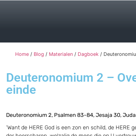
Home
/
Blog
/
Materialen
/
Dagboek
/ Deuteronomiu
Deuteronomium 2 – Ove
einde
Deuteronomium 2, Psalmen 83-84, Jesaja 30, Juda
‘Want de HERE God is een zon en schild, de HERE ge
der heerscharen, welzalig de mens die op U vertrouwt