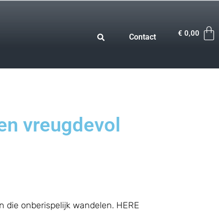
€
0,00
Contact
en vreugdevol
n die onberispelijk wandelen. HERE