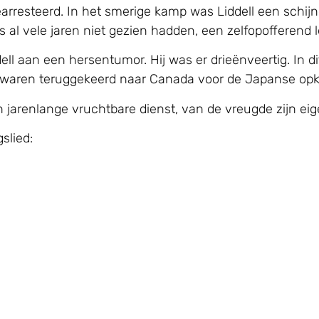
earresteerd. In het smerige kamp was Liddell een schijn
al vele jaren niet gezien hadden, een zelfopofferend l
l aan een hersentumor. Hij was er drieënveertig. In dit
en waren teruggekeerd naar Canada voor de Japanse op
n jarenlange vruchtbare dienst, van de vreugde zijn e
slied: