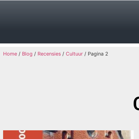
Home
/
Blog
/
Recensies
/
Cultuur
/ Pagina 2