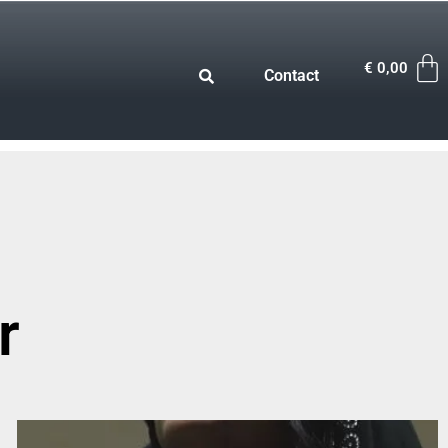
€
0,00
Contact
r