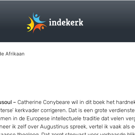
de Afrikaan
soul –
Catherine Conybeare wil in dit boek het hardne
erse’ kerkvader corrigeren. Dat is een grote verdienst
en in de Europese intellectuele traditie dat velen verg
neer ik zelf over Augustinus spreek, vertel ik vaak als 
aanse theoloog. Dat zorgt steevast voor verbaasde bli