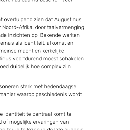
at overtuigend zien dat Augustinus
 Noord-Afrika, door taalvermenging
ende inzichten op. Bekende werken
hema’s als identiteit, afkomst en
omeinse macht en kerkelijke
stinus voortdurend moest schakelen
oed duidelijk hoe complex zijn
 resoneren sterk met hedendaagse
de manier waarop geschiedenis wordt
identiteit te centraal komt te
ld of mogelijke ervaringen van
en terug te lezen in de late oudheid.