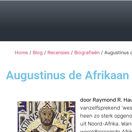
Home
/
Blog
/
Recensies
/
Biografieën
/ Augustinus 
Augustinus de Afrikaan
door Raymond R. Hau
vanzelfsprekend ‘west
heen zo sterk opgenom
uit Noord-Afrika. Wan
wereldberoemde Afrik