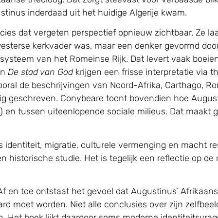
tinus inderdaad uit het huidige Algerije kwam.
ies dat vergeten perspectief opnieuw zichtbaar. Ze la
esterse kerkvader was, maar een denker gevormd door
e systeem van het Romeinse Rijk. Dat levert vaak boei
en
De stad van God
krijgen een frisse interpretatie via t
ooral de beschrijvingen van Noord-Afrika, Carthago, R
ndig geschreven. Conybeare toont bovendien hoe Augu
s) en tussen uiteenlopende sociale milieus. Dat maakt g
s identiteit, migratie, culturele vermenging en macht
n historische studie. Het is tegelijk een reflectie op 
 en toe ontstaat het gevoel dat Augustinus’ Afrikaanse 
aard moet worden. Niet alle conclusies over zijn zelfbee
en. Het boek lijkt daardoor soms moderne identiteitsvrag