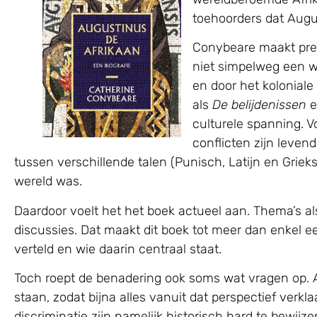
toehoorders dat Augus
Conybeare maakt prec
niet simpelweg een w
en door het kolonial
als
De
belijdenissen
culturele spanning. V
conflicten zijn leve
tussen verschillende talen (Punisch, Latijn en Griek
wereld was.
Daardoor voelt het het boek actueel aan. Thema’s al
discussies. Dat maakt dit boek tot meer dan enkel ee
verteld en wie daarin centraal staat.
Toch roept de benadering ook soms wat vragen op. Af
staan, zodat bijna alles vanuit dat perspectief verkl
discriminatie zijn namelijk historisch hard te bewijz