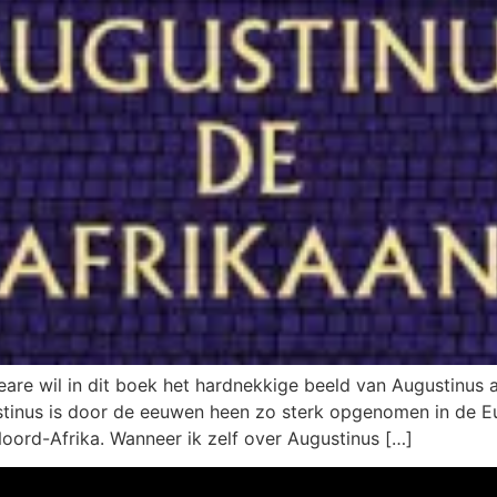
re wil in dit boek het hardnekkige beeld van Augustinus a
stinus is door de eeuwen heen zo sterk opgenomen in de Eur
Noord-Afrika. Wanneer ik zelf over Augustinus […]