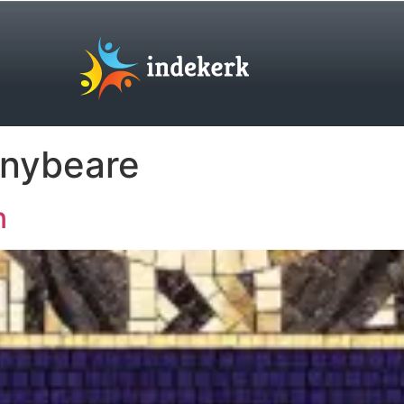
onybeare
n