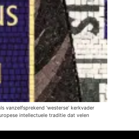
ls vanzelfsprekend ‘westerse’ kerkvader
opese intellectuele traditie dat velen