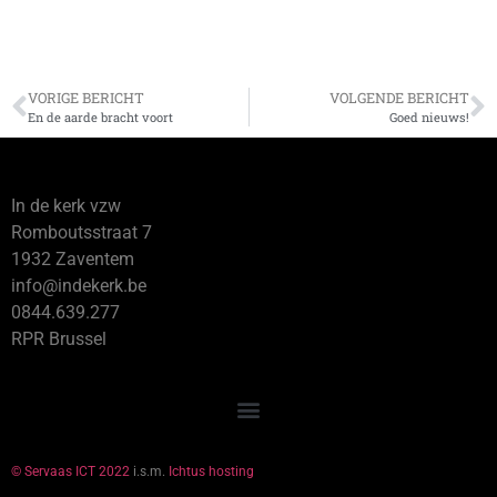
VORIGE BERICHT
VOLGENDE BERICHT
En de aarde bracht voort
Goed nieuws!
In de kerk vzw
Romboutsstraat 7
1932 Zaventem
info@indekerk.be
0844.639.277
RPR Brussel
© Servaas ICT 2022
i.s.m.
Ichtus hosting