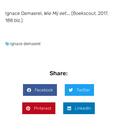
Ignace Demaerel,
Wie Mij eet…
, (Boekscout, 2017,
188 blz.)
ignace demaerel
Share:
Facebook
Twitter
Pinterest
LinkedIn