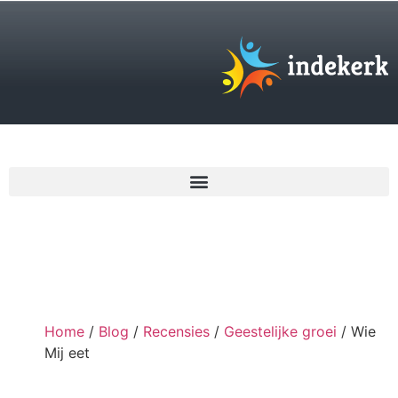
€
0,00
Home
/
Blog
/
Recensies
/
Geestelijke groei
/ Wie
Mij eet