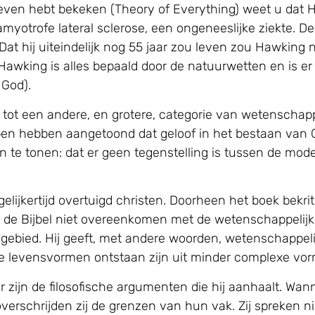
n leven hebt bekeken (Theory of Everything) weet u dat
myotrofe lateral sclerose, een ongeneeslijke ziekte. De
 Dat hij uiteindelijk nog 55 jaar zou leven zou Hawkin
awking is alles bepaald door de natuurwetten en is er
 God).
ot een andere, en grotere, categorie van wetenschappe
hebben aangetoond dat geloof in het bestaan van God 
an te tonen: dat er geen tegenstelling is tussen de mo
lijkertijd overtuigd christen. Doorheen het boek bekriti
de Bijbel niet overeenkomen met de wetenschappelijke 
sch gebied. Hij geeft, met andere woorden, wetenschapp
xe levensvormen ontstaan zijn uit minder complexe vorm
r zijn de filosofische argumenten die hij aanhaalt. W
verschrijden zij de grenzen van hun vak. Zij spreken 