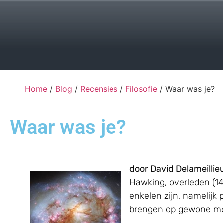
Home
/
Blog
/
Recensies
/
Filosofie
/ Waar was je?
Waar was je?
door David Delameillie
Hawking, overleden (1
enkelen zijn, namelijk
brengen op gewone men