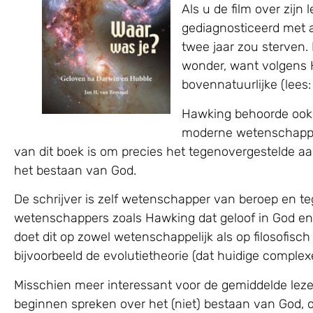
Als u de film over zij
gediagnosticeerd met a
twee jaar zou sterven.
wonder, want volgens H
bovennatuurlijke (lees:
Hawking behoorde ook t
moderne wetenschappen 
van dit boek is om precies het tegenovergestelde a
het bestaan van God.
De schrijver is zelf wetenschapper van beroep en tege
wetenschappers zoals Hawking dat geloof in God en 
doet dit op zowel wetenschappelijk als op filosofi
bijvoorbeeld de evolutietheorie (dat huidige comple
Misschien meer interessant voor de gemiddelde leze
beginnen spreken over het (niet) bestaan van God, o