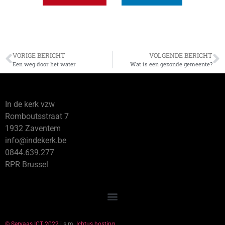
VORIGE BERICHT
VOLGENDE BERICHT
Een weg door het water
Wat is een gezonde gemeente?
In de kerk vzw
Romboutsstraat 7
1932 Zaventem
info@indekerk.be
0844.639.277
RPR Brussel
© Servaas ICT 2022
i.s.m.
Ichtus hosting