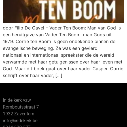
door Filip De Cavel – Vader Ten Boom: Man van God is
een heruitgave van Vader Ten Boom: man Gods uit
1979. Corrie ten Boom is geen onbekende binnen de
evangelische beweging. Ze was een gevierd
nationaal en internationaal spreekster die de wereld
verwarmde met haar getuigenissen over haar leven met
God. Maar dit boek gaat over haar vader Casper. Corrie
schrijft over haar vader, […]
In de kerk vzw
Romboutsstraat 7
1932 Zaventem
info@indekerk.be