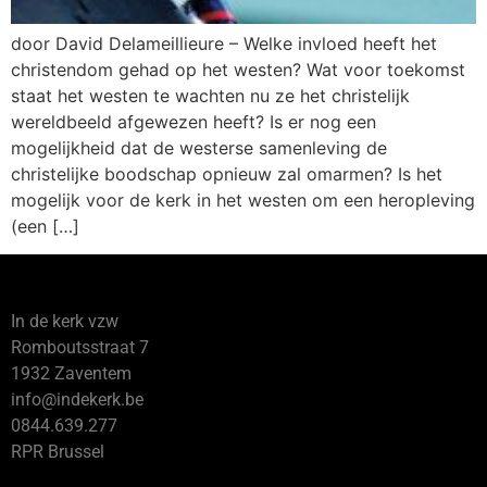
door David Delameillieure – Welke invloed heeft het
christendom gehad op het westen? Wat voor toekomst
staat het westen te wachten nu ze het christelijk
wereldbeeld afgewezen heeft? Is er nog een
mogelijkheid dat de westerse samenleving de
christelijke boodschap opnieuw zal omarmen? Is het
mogelijk voor de kerk in het westen om een heropleving
(een […]
In de kerk vzw
Romboutsstraat 7
1932 Zaventem
info@indekerk.be
0844.639.277
RPR Brussel