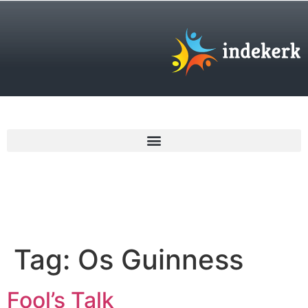
€
0,00
Tag:
Os Guinness
Fool’s Talk