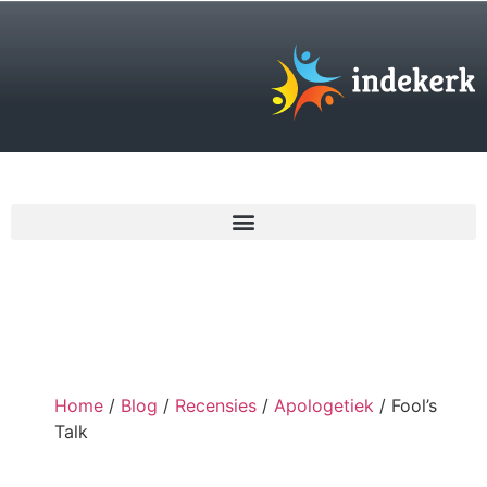
€
0,00
Home
/
Blog
/
Recensies
/
Apologetiek
/ Fool’s
Talk