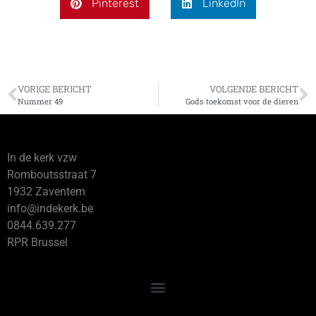
Pinterest
LinkedIn
VORIGE BERICHT
VOLGENDE BERICHT
Nummer 49
Gods toekomst voor de dieren
In de kerk vzw
Romboutsstraat 7
1932 Zaventem
info@indekerk.be
0844.639.277
RPR Brussel