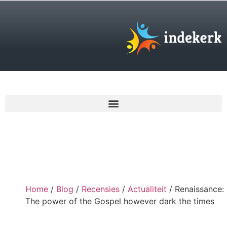
€
0,00
Home
/
Blog
/
Recensies
/
Actualiteit
/ Renaissance:
The power of the Gospel however dark the times