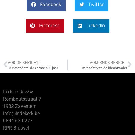
Facebook
Twitter
Pinterest
LinkedIn
VORIGE BERICHT
VOLGENDE BERICHT
Christendom, de eerste 400 jaar
De nacht van de biechtvader
In de kerk vzw
Romboutsstraat 7
1932 Zaventem
info@indekerk.be
0844.639.277
RPR Brussel