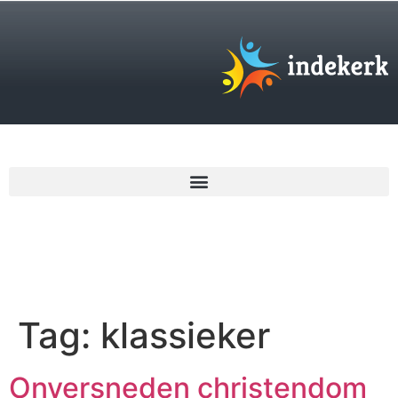
€
0,00
Tag:
klassieker
Onversneden christendom