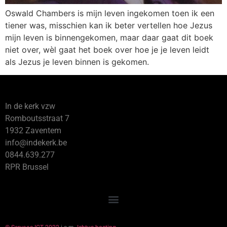
Oswald Chambers is mijn leven ingekomen toen ik een
tiener was, misschien kan ik beter vertellen hoe Jezus
mijn leven is binnengekomen, maar daar gaat dit boek
niet over, wèl gaat het boek over hoe je je leven leidt
als Jezus je leven binnen is gekomen.
In de kerk vzw
Romboutsstraat 7
1932 Zaventem
info@indekerk.be
0844.639.277
RPR Brussel