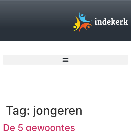
€
0,00
Tag:
jongeren
De 5 gewoontes