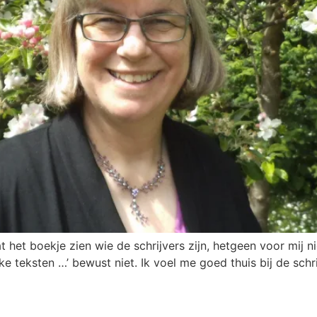
et boekje zien wie de schrijvers zijn, hetgeen voor mij nie
teksten …’ bewust niet. Ik voel me goed thuis bij de schrijv