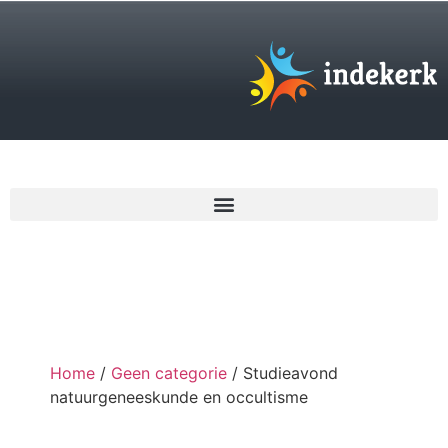
€
0,00
Home
/
Geen categorie
/ Studieavond
natuurgeneeskunde en occultisme