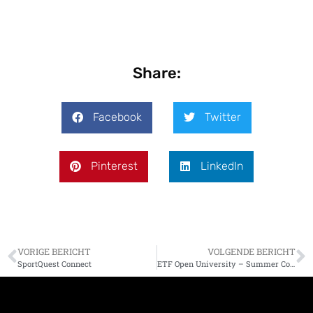
Share:
Facebook
Twitter
Pinterest
LinkedIn
VORIGE BERICHT
VOLGENDE BERICHT
SportQuest Connect
ETF Open University – Summer Colloquium