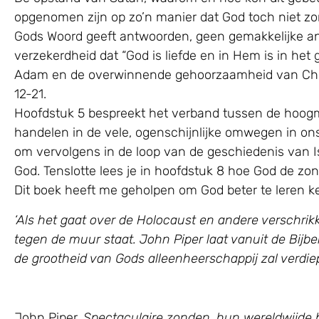
opgenomen zijn op zo’n manier dat God toch niet zo
Gods Woord geeft antwoorden, geen gemakkelijke a
verzekerdheid dat “God is liefde en in Hem is in he
Adam en de overwinnende gehoorzaamheid van Chris
12-21.
Hoofdstuk 5 bespreekt het verband tussen de hoogmo
handelen in de vele, ogenschijnlijke omwegen in ons
om vervolgens in de loop van de geschiedenis van Is
God. Tenslotte lees je in hoofdstuk 8 hoe God de z
Dit boek heeft me geholpen om God beter te leren ke
‘Als het gaat over de Holocaust en andere verschri
tegen de muur staat. John Piper laat vanuit de Bijbel
de grootheid van Gods alleenheerschappij zal verdie
John Piper,
Spectaculaire zonden, hun wereldwijde b