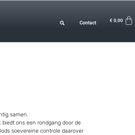
€
0,00
Contact
chtig samen.
oek biedt ons een rondgang door de
Gods soevereine controle daarover