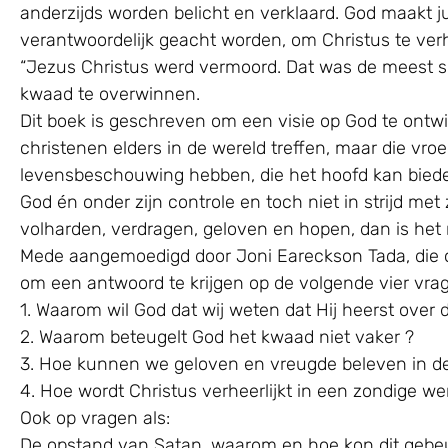
anderzijds worden belicht en verklaard. God maakt ju
verantwoordelijk geacht worden, om Christus te verh
“Jezus Christus werd vermoord. Dat was de meest sp
kwaad te overwinnen.
Dit boek is geschreven om een visie op God te ontwikke
christenen elders in de wereld treffen, maar die vr
levensbeschouwing hebben, die het hoofd kan bieden
God én onder zijn controle en toch niet in strijd met
volharden, verdragen, geloven en hopen, dan is het 
Mede aangemoedigd door Joni Eareckson Tada, die op
om een antwoord te krijgen op de volgende vier vra
1. Waarom wil God dat wij weten dat Hij heerst over 
2. Waarom beteugelt God het kwaad niet vaker ?
3. Hoe kunnen we geloven en vreugde beleven in de
4. Hoe wordt Christus verheerlijkt in een zondige we
Ook op vragen als:
De opstand van Satan, waarom en hoe kon dit gebe