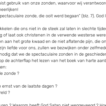
ist gebruik van onze zonden, waarvoor wij verantwoorde
eerlijken!
ectaculaire zonde, die ooit werd begaan” (blz. 7). Go
len die ons niet in de steek zal laten in slechte tijden
oeg of laat ook christenen in de verwende westerse were
 aan het grote kwaad en de niet aflatende pijn, die on
 zijn liefde voor ons, zullen we bezwijken onder zelfmed
nodig dat we de spectaculaire zonden in de geschiedeni
 de achterflap het lezen van het boek van harte aanbe
gen:
de zonde ?
 ernst van de laatste dagen ?
reld ?
uren ? Waarom heeft God Satan niet weggeveegd ? Hoe