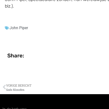
blz.).
John Piper
Share:
VORIGE BERICHT
Gods filosofen