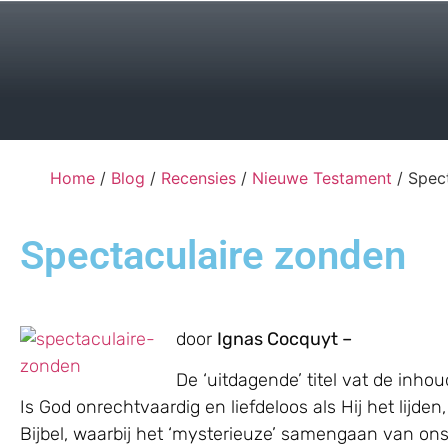
Home
/
Blog
/
Recensies
/
Nieuwe Testament
/ Spec
Spectaculaire zonden
door
Ignas Cocquyt –
De ‘uitdagende’ titel vat de inh
Is God onrechtvaardig en liefdeloos als Hij het lijd
Bijbel, waarbij het ‘mysterieuze’ samengaan van on