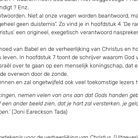
ndigt ? Enz.
ntwoorden. Niet al onze vragen worden beantwoord, m
t geheel geen duisternis”. Zo vind je in hoofdstuk 4 ‘D
tus’ een origineel, exegetisch verantwoord naspreke
ed van Babel en de verheerlijking van Christus en ho
 leven. In hoofdstuk 7 toont de schrijver waarom God va
raël over te gaan op een menselijk koningschap, dat e
onde overwon door de zonde.
nnen en zal ongetwijfeld ook veel toekomstige lezers h
kkingen, nemen velen van ons aan dat Gods handen gebon
 een ander beeld zien, dat je hart zal versterken, je g
pen.’
(Joni Eareckson Tada)
etekenis voor de verheerlijking van Christus
, (Uitgever