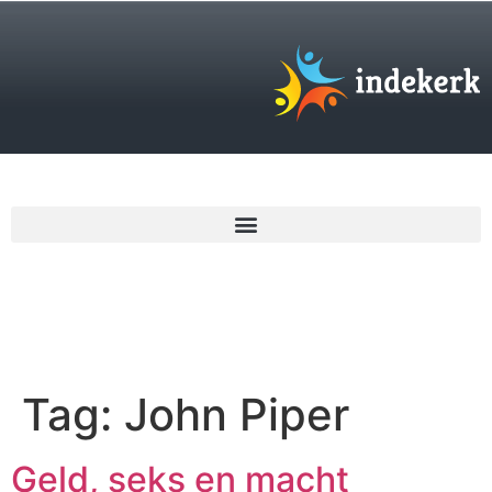
€
0,00
Tag:
John Piper
Geld, seks en macht