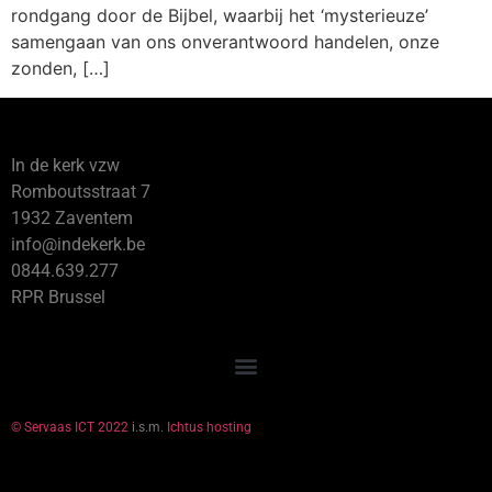
rondgang door de Bijbel, waarbij het ‘mysterieuze’
samengaan van ons onverantwoord handelen, onze
zonden, […]
In de kerk vzw
Romboutsstraat 7
1932 Zaventem
info@indekerk.be
0844.639.277
RPR Brussel
© Servaas ICT 2022
i.s.m.
Ichtus hosting