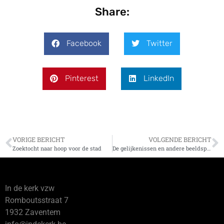
Share:
Facebook
Twitter
Pinterest
LinkedIn
VORIGE BERICHT
VOLGENDE BERICHT
Zoektocht naar hoop voor de stad
De gelijkenissen en andere beeldspraak in de Evangeliën
In de kerk vzw
Romboutsstraat 7
1932 Zaventem