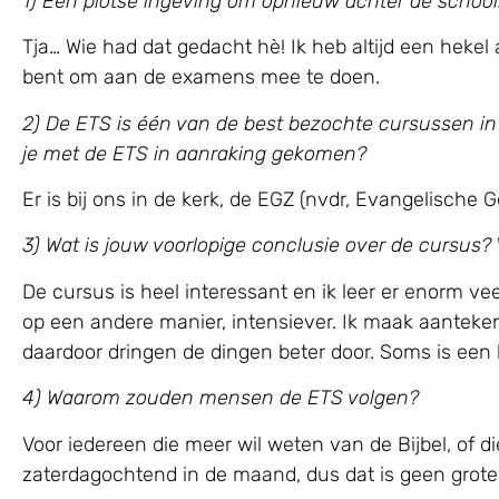
1) Een plotse ingeving om opnieuw achter de scho
Tja… Wie had dat gedacht hè! Ik heb altijd een heke
bent om aan de examens mee te doen.
2) De ETS is één van de best bezochte cursussen in
je met de ETS in aanraking gekomen?
Er is bij ons in de kerk, de EGZ (nvdr, Evangelisch
3) Wat is jouw voorlopige conclusie over de cursus? 
De cursus is heel interessant en ik leer er enorm veel
op een andere manier, intensiever. Ik maak aantekenin
daardoor dringen de dingen beter door. Soms is een le
4) Waarom zouden mensen de ETS volgen?
Voor iedereen die meer wil weten van de Bijbel, of di
zaterdagochtend in de maand, dus dat is geen grote 