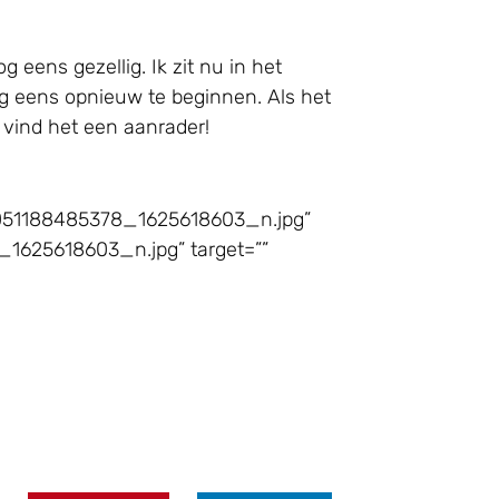
 eens gezellig. Ik zit nu in het
 nog eens opnieuw te beginnen. Als het
k vind het een aanrader!
51051188485378_1625618603_n.jpg”
1625618603_n.jpg” target=””