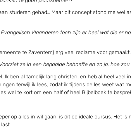
olbanken te gaan plaatsnemen?
l aan studeren gehad… Maar dit concept stond me wel aan
 Evangelisch Vlaanderen toch zijn er heel wat die er 
e Gemeente te Zaventem) erg veel reclame voor gemaakt.
Voorziet ze in een bepaalde behoefte en zo ja, hoe zou
. Ik ben al tamelijk lang christen, en heb al heel veel i
gen terwijl ik lees, zodat ik tijdens de les weet wat me
s wel te kort om een half of heel Bijbelboek te bespreke
eper op alles in wil gaan, is dit de ideale cursus. Het 
last.