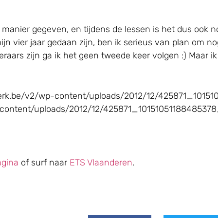
manier gegeven, en tijdens de lessen is het dus ook nog
s mijn vier jaar gedaan zijn, ben ik serieus van plan om
 leraars zijn ga ik het geen tweede keer volgen :) Maar i
dekerk.be/v2/wp-content/uploads/2012/12/425871_101
p-content/uploads/2012/12/425871_10151051188485378_
agina
of surf naar
ETS Vlaanderen
.