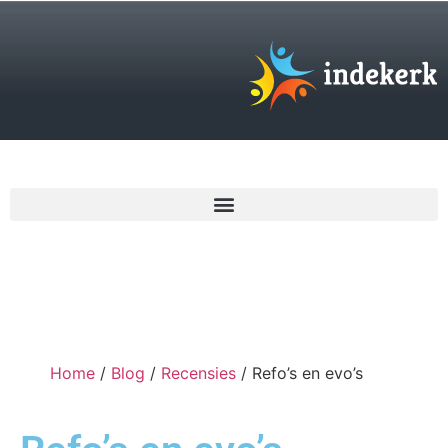
€
0,00
Home
/
Blog
/
Recensies
/ Refo’s en evo’s