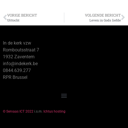
VORIGE BERICHT
VOLGENDE BERICHT
Uittocht
Leven in Gods liefde
In de kerk vzw
Romboutsstraat 7
1932 Zaventem
info@indekerk.be
0844.639.277
RPR Brussel
© Servaas ICT 2022
i.s.m.
Ichtus hosting