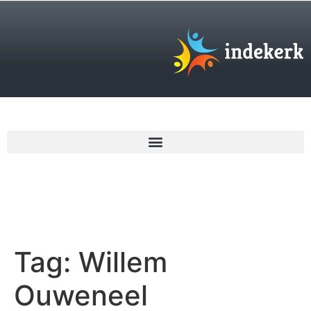
€
0,00
Tag:
Willem
Ouweneel