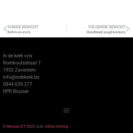
VORIGE BERICHT
VOLGENDE BERICHT
Refo’s en evo’s
Handboek jeugdwerkers
In de kerk vzw
Romboutsstraat 7
1932 Zaventem
info@indekerk.be
0844.639.277
RPR Brussel
© Servaas ICT 2022
i.s.m.
Ichtus hosting