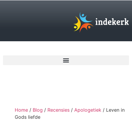
€
0,00
Home
/
Blog
/
Recensies
/
Apologetiek
/ Leven in
Gods liefde