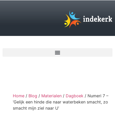
€
0,00
Home
/
Blog
/
Materialen
/
Dagboek
/ Numeri 7 –
‘Gelijk een hinde die naar waterbeken smacht, zo
smacht mijn ziel naar U’