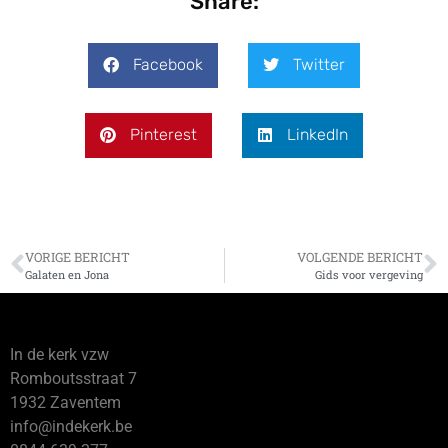
Share:
Facebook
Twitter
Pinterest
LinkedIn
VORIGE BERICHT
VOLGENDE BERICHT
Galaten en Jona
Gids voor vergeving
In de kerk vzw
Romboutsstraat 7
1932 Zaventem
info@indekerk.be