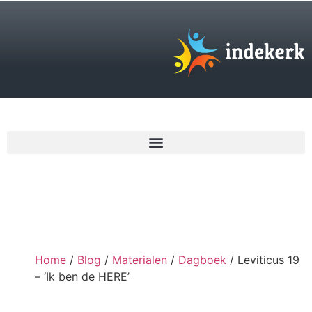
€
0,00
Home
/
Blog
/
Materialen
/
Dagboek
/ Leviticus 19
– ‘Ik ben de HERE’