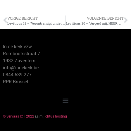
VORIGE BERICHT
VOLGENDE BERICHT
Leviticus 18 – ‘Verontreinigt u niet door dit alles’
Leviticus 20 – Vergeef mij, HEER, mijn grote schuld
In de kerk vzw
Romboutsstraat 7
1932 Zaventem
info@indekerk.be
0844.639.277
RPR Brussel
© Servaas ICT 2022
i.s.m.
Ichtus hosting