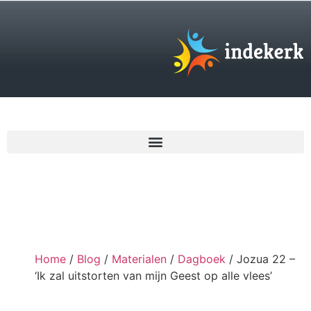
€
0,00
Home
/
Blog
/
Materialen
/
Dagboek
/ Jozua 22 –
‘Ik zal uitstorten van mijn Geest op alle vlees’