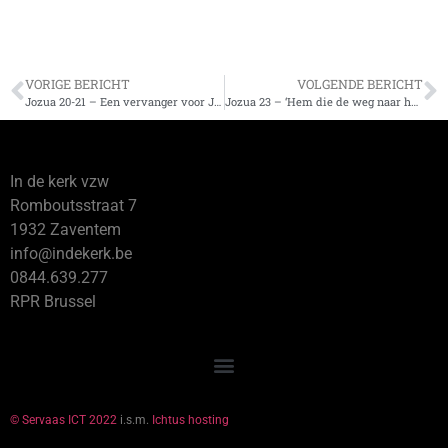
VORIGE BERICHT
VOLGENDE BERICHT
Jozua 20-21 – Een vervanger voor Judas
Jozua 23 – ‘Hem die de weg naar het leven wijst hebt u gedood’
In de kerk vzw
Romboutsstraat 7
1932 Zaventem
info@indekerk.be
0844.639.277
RPR Brussel
© Servaas ICT 2022
i.s.m.
Ichtus hosting