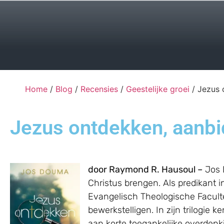
Home
/
Blog
/
Recensies
/
Geestelijke groei
/ Jezus 
Jezus ontdekken, aanbid
door Raymond R. Hausoul –
Jos D
Christus brengen. Als predikant 
Evangelisch Theologische Facultei
bewerkstelligen. In zijn trilogie
aan korte toegankelijke overdenki