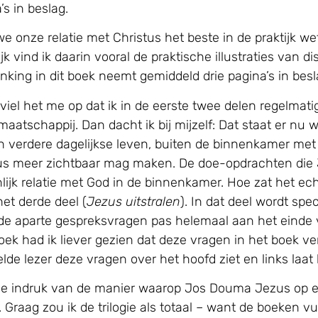
s in beslag.
we onze relatie met Christus het beste in de praktijk w
jk vind ik daarin vooral de praktische illustraties van d
nking in dit boek neemt gemiddeld drie pagina’s in besl
 viel het me op dat ik in de eerste twee delen regelmat
 maatschappij. Dan dacht ik bij mijzelf: Dat staat er nu
n verdere dagelijkse leven, buiten de binnenkamer me
zus meer zichtbaar mag maken. De doe-opdrachten di
nlijk relatie met God in de binnenkamer. Hoe zat het ec
et derde deel (
Jezus uitstralen
). In dat deel wordt speci
t de aparte gespreksvragen pas helemaal aan het einde 
oek had ik liever gezien dat deze vragen in het boek 
lde lezer deze vragen over het hoofd ziet en links laat 
 de indruk van de manier waarop Jos Douma Jezus op ee
 Graag zou ik de trilogie als totaal – want de boeken v