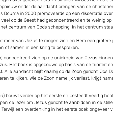
opnieuw onder de aandacht brengen van de christenen
 Douma in 2000 promoveerde op een dissertatie over pr
e veel op de Geest had geconcentreerd en te weinig op 
 het centrum van Gods schepping. In het centrum staat
ht meer van Jezus te mogen zien en Hem een grotere pl
ken of samen in een kring te bespreken.
n
) concentreert zich op de uniekheid van Jezus binnen d
ezus. Het boek is opgebouwd op basis van de triniteit 
 Alle aandacht blijft daarbij op de Zoon gericht. Jos D
ren te kijken. Wie de Zoon namelijk verliest, krijgt nam
en
) bouwt verder op het eerste en besteedt veertig h
lpen de lezer om Jezus gericht te aanbidden in de stille
Terwijl een overdenking in het eerste boek ongeveer v