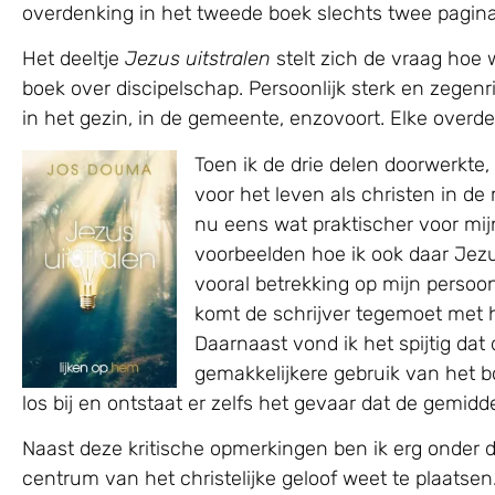
overdenking in het tweede boek slechts twee pagina’
Het deeltje
Jezus uitstralen
stelt zich de vraag hoe 
boek over discipelschap. Persoonlijk sterk en zegenri
in het gezin, in de gemeente, enzovoort. Elke overde
Toen ik de drie delen doorwerkte,
voor het leven als christen in de
nu eens wat praktischer voor mij
voorbeelden hoe ik ook daar Je
vooral betrekking op mijn persoo
komt de schrijver tegemoet met h
Daarnaast vond ik het spijtig da
gemakkelijkere gebruik van het b
los bij en ontstaat er zelfs het gevaar dat de gemidde
Naast deze kritische opmerkingen ben ik erg onder
centrum van het christelijke geloof weet te plaatsen.