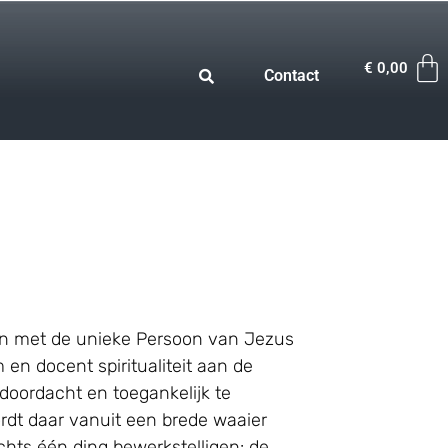
€
0,00
Contact
ngen met de unieke Persoon van Jezus
en docent spiritualiteit aan de
 doordacht en toegankelijk te
wordt daar vanuit een brede waaier
chts één ding bewerkstelligen: de