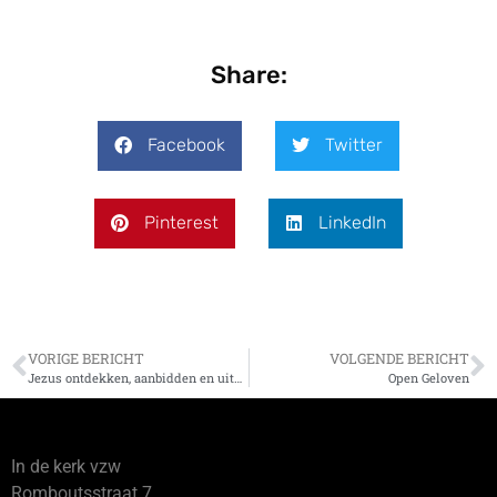
Share:
Facebook
Twitter
Pinterest
LinkedIn
VORIGE BERICHT
VOLGENDE BERICHT
Jezus ontdekken, aanbidden en uitstralen
Open Geloven
In de kerk vzw
Romboutsstraat 7