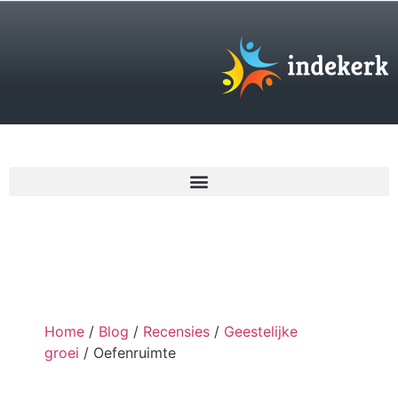
€
0,00
Home
/
Blog
/
Recensies
/
Geestelijke
groei
/ Oefenruimte