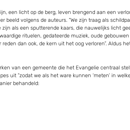
ijn, een licht op de berg, leven brengend aan een verl
r beeld volgens de auteurs. “We zijn traag als schild
zijn als een sputterende kaars, die nauwelijks licht ge
kwaardige rituelen, gedateerde muziek, oude gebouwen
reden dan ook, de kern uit het oog verloren”. Aldus he
rken van een gemeente die het Evangelie centraal stelt?
es uit ”zodat we als het ware kunnen ‘meten’ in welk
manier behandeld: