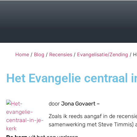
Home
/
Blog
/
Recensies
/
Evangelisatie/Zending
/ H
Het Evangelie centraal i
door
Jona Govaert –
Zoals ik reeds aangaf in de recens
samenwerking met Steve Timmis) alti