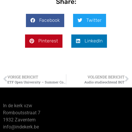
Share:
Facebook
Twitter
Pinterest
LinkedIn
VORIGE BERICHT
VOLGENDE BERICHT
ETF Open University – Summer Colloquium
Audio studieochtend BGT
In de kerk vzw
Romboutsstraat 7
1932 Zaventem
info@indekerk.be