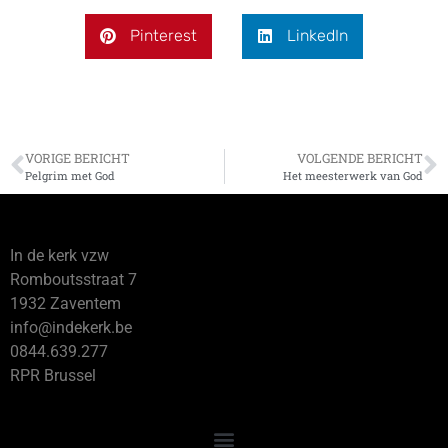
Pinterest
LinkedIn
VORIGE BERICHT
VOLGENDE BERICHT
Pelgrim met God
Het meesterwerk van God
In de kerk vzw
Romboutsstraat 7
1932 Zaventem
info@indekerk.be
0844.639.277
RPR Brussel