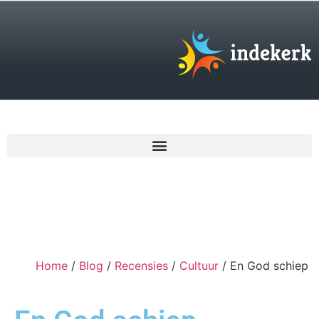
€
0,00
Home
/
Blog
/
Recensies
/
Cultuur
/ En God schiep