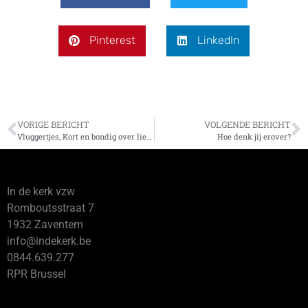
Pinterest
LinkedIn
VORIGE BERICHT
VOLGENDE BERICHT
Vluggertjes, Kort en bondig over liefde en seks
Hoe denk jij erover?
In de kerk vzw
Romboutsstraat 7
1932 Zaventem
info@indekerk.be
0844.639.277
RPR Brussel