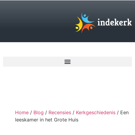
€
0,00
Home
/
Blog
/
Recensies
/
Kerkgeschiedenis
/ Een
leeskamer in het Grote Huis