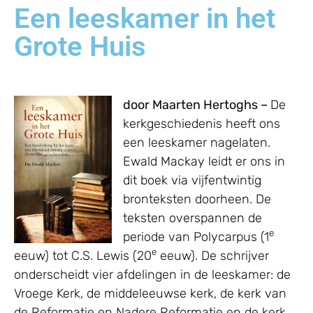
Een leeskamer in het
Grote Huis
door Maarten Hertoghs –
De
kerkgeschiedenis heeft ons
een leeskamer nagelaten.
Ewald Mackay leidt er ons in
dit boek via vijfentwintig
bronteksten doorheen. De
teksten overspannen de
e
periode van Polycarpus (1
e
eeuw) tot C.S. Lewis (20
eeuw). De schrijver
onderscheidt vier afdelingen in de leeskamer: de
Vroege Kerk, de middeleeuwse kerk, de kerk van
de Reformatie en Nadere Reformatie en de kerk