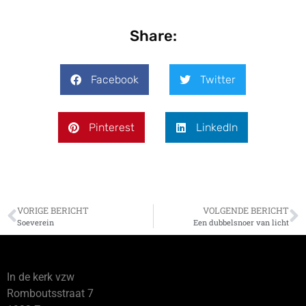
Share:
Facebook
Twitter
Pinterest
LinkedIn
VORIGE BERICHT
VOLGENDE BERICHT
Soeverein
Een dubbelsnoer van licht
In de kerk vzw
Romboutsstraat 7