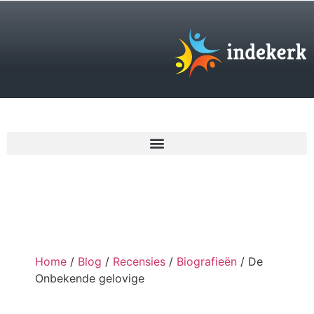
€
0,00
Home
/
Blog
/
Recensies
/
Biografieën
/ De
Onbekende gelovige