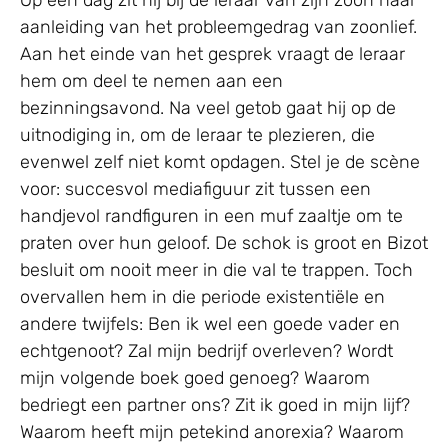
Op een dag zit hij bij de leraar van zijn zoon naar
aanleiding van het probleemgedrag van zoonlief.
Aan het einde van het gesprek vraagt de leraar
hem om deel te nemen aan een
bezinningsavond. Na veel getob gaat hij op de
uitnodiging in, om de leraar te plezieren, die
evenwel zelf niet komt opdagen. Stel je de scène
voor: succesvol mediafiguur zit tussen een
handjevol randfiguren in een muf zaaltje om te
praten over hun geloof. De schok is groot en Bizot
besluit om nooit meer in die val te trappen. Toch
overvallen hem in die periode existentiële en
andere twijfels: Ben ik wel een goede vader en
echtgenoot? Zal mijn bedrijf overleven? Wordt
mijn volgende boek goed genoeg? Waarom
bedriegt een partner ons? Zit ik goed in mijn lijf?
Waarom heeft mijn petekind anorexia? Waarom