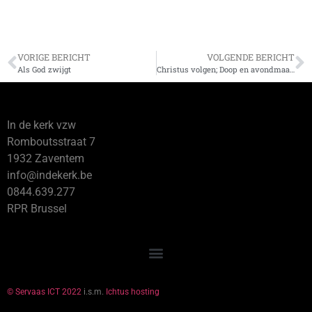
VORIGE BERICHT
VOLGENDE BERICHT
Als God zwijgt
Christus volgen; Doop en avondmaal in de Vroege Kerk
In de kerk vzw
Romboutsstraat 7
1932 Zaventem
info@indekerk.be
0844.639.277
RPR Brussel
© Servaas ICT 2022
i.s.m.
Ichtus hosting